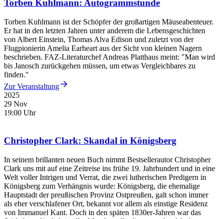
Torben Kuhlmann: Autogrammstunde
Torben Kuhlmann ist der Schöpfer der großartigen Mäuseabenteuer.
Er hat in den letzten Jahren unter anderem die Lebensgeschichten
von Albert Einstein, Thomas Alva Edison und zuletzt von der
Flugpionierin Amelia Earheart aus der Sicht von kleinen Nagern
beschrieben. FAZ-Literaturchef Andreas Platthaus meint: "Man wird
bis Janosch zurückgehen müssen, um etwas Vergleichbares zu
finden."
Zur Veranstaltung
2025
29 Nov
19:00 Uhr
Christopher Clark: Skandal in Königsberg
In seinem brillanten neuen Buch nimmt Bestsellerautor Christopher
Clark uns mit auf eine Zeitreise ins frühe 19. Jahrhundert und in eine
Welt voller Intrigen und Verrat, die zwei lutherischen Predigern in
Königsberg zum Verhängnis wurde: Königsberg, die ehemalige
Hauptstadt der preußischen Provinz Ostpreußen, galt schon immer
als eher verschlafener Ort, bekannt vor allem als einstige Residenz
von Immanuel Kant. Doch in den späten 1830er-Jahren war das